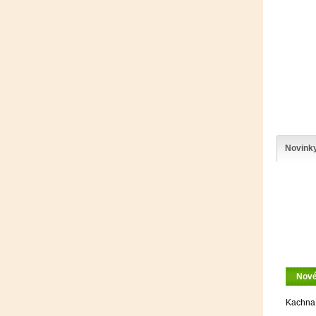
Novink
Nov
Kachna 