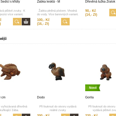
Sedící s křídly
Žabka lesklá - M
Dřevěná tužka Žralok
90,- Kč
vá pištivé zvuky. K
Žabka plněná pískem. Vhodná
pozici více variant.
do vody. Více barevných variant.
(14,- Zł)
č
100,- Kč
)
(16,- Zł)
nější
Nové
8 cm
Dodo
Gorila
 vyřezávaná dřevěná
Při fouknutí do otvoru vydává
Při fouknutí do otvor
kuňkající žába.
reálné zvuky
vydává pištivé zv
č
200,- Kč
220,- Kč