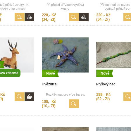
vá pištivé zvuky. K
Při přejetí dřívkem vydává
Při fouknutí do otvor
pozici více variant.
zvuky.
vydává pištivé zv
č
220,- Kč
220,- Kč
)
(34,- Zł)
(34,- Zł)
é
ava zdarma
Nové
Nové
Hvězdice
Plyšový had
 Kč
399,- Kč
Rozkliknout pro více barev.
ł)
(62,- Zł)
100,- Kč
(16,- Zł)