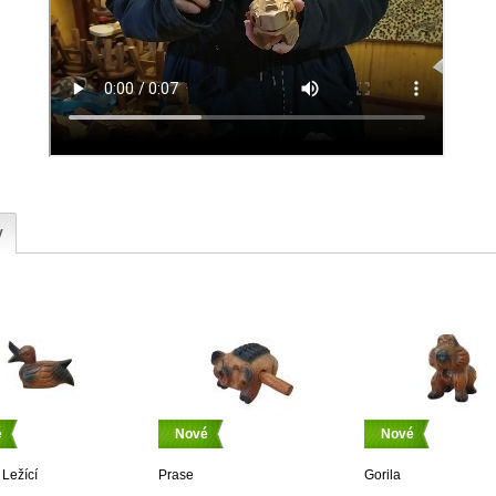
y
é
Nové
Nové
Ležící
Prase
Gorila