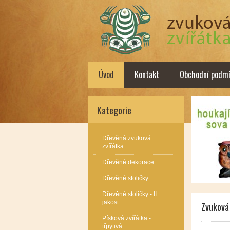
Úvod
Kontakt
Obchodní podmí
Kategorie
Dřevěná zvuková
zvířátka
Dřevěné dekorace
Dřevěné stoličky
Dřevěné stoličky - II.
jakost
Zvuková 
Písková zvířátka -
třpytivá