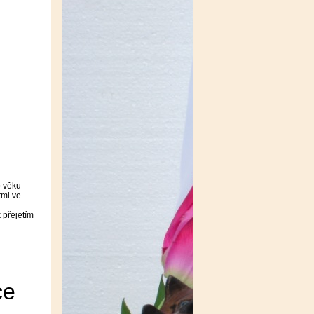
o věku
tmi ve
 přejetím
kce