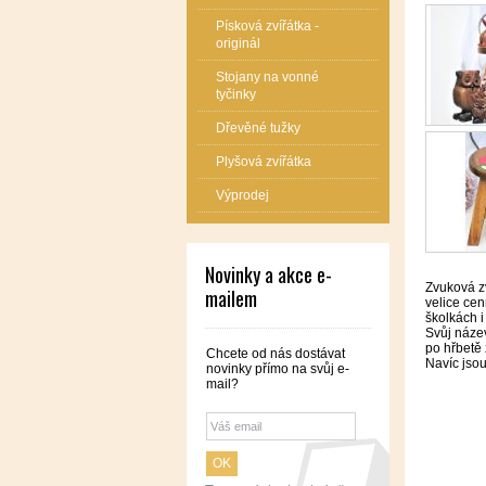
Písková zvířátka -
originál
Stojany na vonné
tyčinky
Dřevěné tužky
Plyšová zvířátka
Výprodej
Novinky a akce e-
Zvuková zv
mailem
velice cen
školkách i
Svůj název
po hřbetě 
Chcete od nás dostávat
Navíc jsou
novinky přímo na svůj e-
mail?