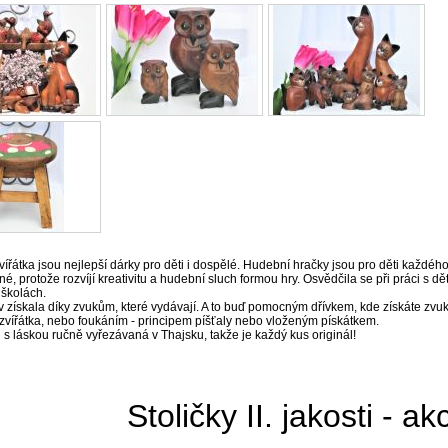
ířátka jsou nejlepší dárky pro děti i dospělé. Hudební hračky jsou pro děti každéh
né, protože rozvíjí kreativitu a hudební sluch formou hry. Osvědčila se při práci s dě
 školách.
 získala díky zvukům, které vydávají. A to buď pomocným dřívkem, kde získáte zvuk
zvířátka, nebo foukáním - principem píšťaly nebo vloženým pískátkem.
 s láskou ručně vyřezávaná v Thajsku, takže je každý kus originál!
Stoličky II. jakosti - a