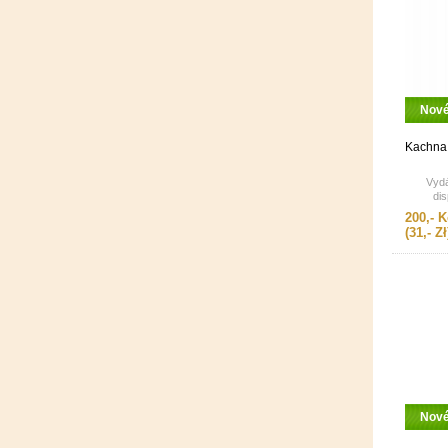
Nov
Kachna 
Vydá
dis
200,- K
(31,- Zł
Nov