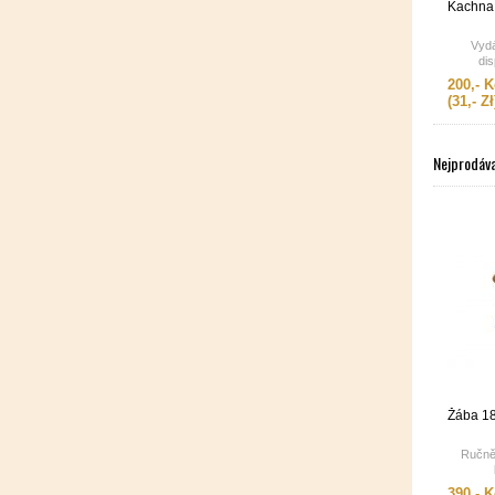
Kachna 
Vydá
dis
200,- K
(31,- Zł
Nejprodáva
Žába 1
Ručně
390,- K