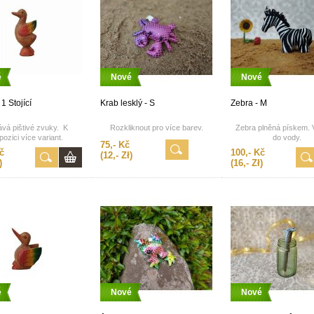
é
Nové
Nové
1 Stojící
Krab lesklý - S
Zebra - M
vá pištivé zvuky. K
Rozkliknout pro více barev.
Zebra plněná pískem.
pozici více variant.
do vody.
75,- Kč
č
100,- Kč
(12,- Zł)
)
(16,- Zł)
é
Nové
Nové