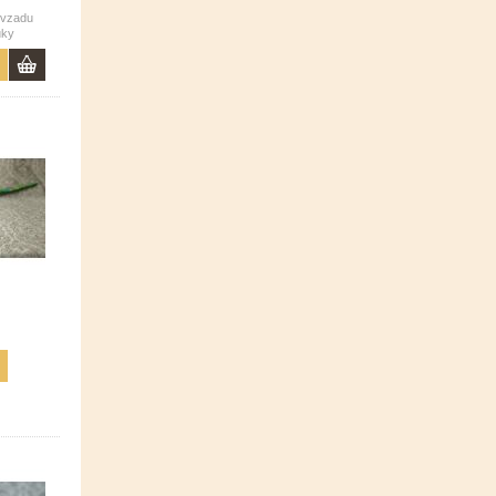
u vzadu
uky