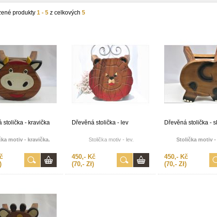
zené produkty
1 - 5
z celkových
5
 stolička - kravička
Dřevěná stolička - lev
Dřevěná stolička - s
čka motiv - kravička.
Stolička motiv - lev.
Stolička motiv -
č
450,- Kč
450,- Kč
)
(70,- Zł)
(70,- Zł)