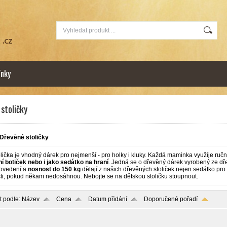
nky
stoličky
Dřevěné stoličky
lička je vhodný dárek pro nejmenší - pro holky i kluky. Každá maminka využije ru
í botiček nebo i jako sedátko na hraní
. Jedná se o dřevěný dárek vyrobený ze dř
rovedení a
nosnost do 150 kg
dělají z našich dřevěných stoliček nejen sedátko pro 
i, pokud někam nedosáhnou. Nebojte se na dětskou stoličku stoupnout.
t podle:
Název
Cena
Datum přidání
Doporučené pořadí