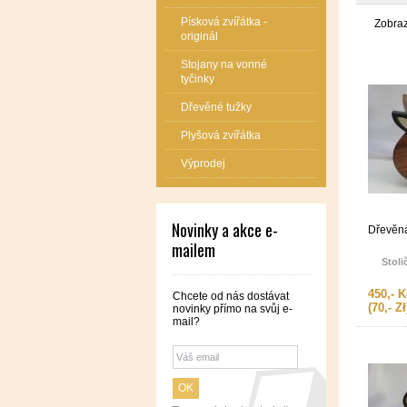
Písková zvířátka -
Zobra
originál
Stojany na vonné
tyčinky
Dřevěné tužky
Plyšová zvířátka
Výprodej
Novinky a akce e-
Dřevěná
mailem
Stoli
450,- K
Chcete od nás dostávat
(70,- Zł
novinky přímo na svůj e-
mail?