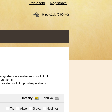
Přihlášení
Registrace
0
položek
(0,00 Kč)
čně vyráběnou a malovanou stoličku
k
eva akácie.
děti ale i stoličku pro dospělého do
Obrázky
Tabulka
Tip
Akce
Sleva
Novinka