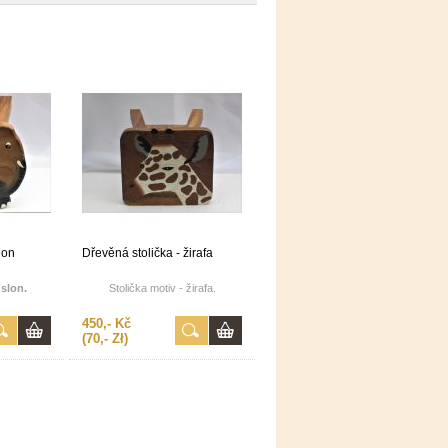
lon
Dřevěná stolička - žirafa
 slon.
Stolička motiv - žirafa.
450,- Kč
(70,- Zł)