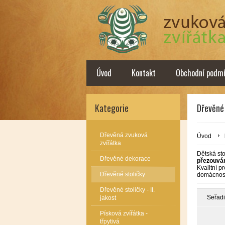
Úvod
Kontakt
Obchodní podmí
Kategorie
Dřevěné 
Dřevěná zvuková
Úvod
zvířátka
Dětská sto
Dřevěné dekorace
přezouván
Kvalitní p
Dřevěné stoličky
domácnost
Dřevěné stoličky - II.
Seřadi
jakost
Písková zvířátka -
třpytivá