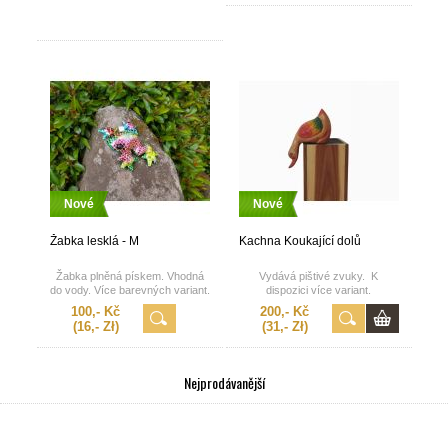
Nové
Nové
Žabka lesklá - M
Kachna Koukající dolů
Žabka plněná pískem. Vhodná
Vydává pištivé zvuky. K
do vody. Více barevných variant.
dispozici více variant.
100,- Kč
200,- Kč
(16,- Zł)
(31,- Zł)
Nejprodávanější