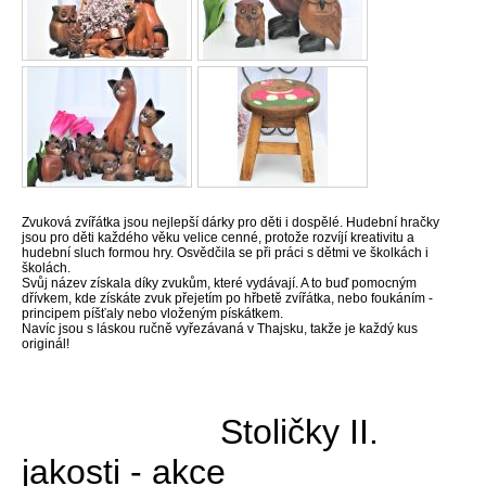
Zvuková zvířátka jsou nejlepší dárky pro děti i dospělé. Hudební hračky
jsou pro děti každého věku velice cenné, protože rozvíjí kreativitu a
hudební sluch formou hry. Osvědčila se při práci s dětmi ve školkách i
školách.
Svůj název získala díky zvukům, které vydávají. A to buď pomocným
dřívkem, kde získáte zvuk přejetím po hřbetě zvířátka, nebo foukáním -
principem píšťaly nebo vloženým pískátkem.
Navíc jsou s láskou ručně vyřezávaná v Thajsku, takže je každý kus
originál!
Stoličky II.
jakosti - akce