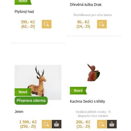
Nové
Dřevěná tužka Drak
Plyšový had
Rozkliknout pro více barev.
399,- Kč
90,- Kč
(62,- Zł)
(14,- Zł)
Nové
Nové
Přeprava zdarma
Kachna Sedící s křídly
Jelen
Vydává pištivé zvuky. K
dispozici více variant.
1 599,- Kč
200,- Kč
(250,- Zł)
(31,- Zł)