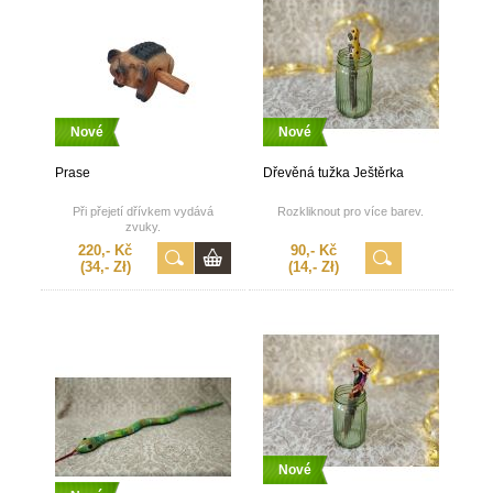
Nové
Nové
Prase
Dřevěná tužka Ještěrka
Při přejetí dřívkem vydává
Rozkliknout pro více barev.
zvuky.
220,- Kč
90,- Kč
(34,- Zł)
(14,- Zł)
Nové