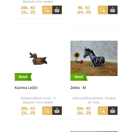
dispozici více variant.
200,- Kč
90,- Kč
(31,- Zł)
(14,- Zł)
Nové
Nové
Kachna Ležící
Zebra - M
Vydává pištivé zvuky. K
Zebra plněná pískem. Vhodná
dispozici více variant.
do vody.
200,- Kč
100,- Kč
(31,- Zł)
(16,- Zł)