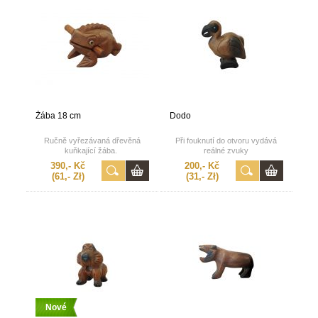
Žába 18 cm
Dodo
Ručně vyřezávaná dřevěná
Při fouknutí do otvoru vydává
kuňkající žába.
reálné zvuky
390,- Kč
200,- Kč
(61,- Zł)
(31,- Zł)
Nové