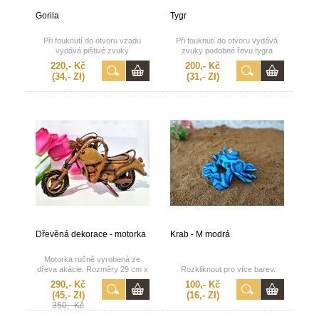
Gorila
Tygr
Při fouknutí do otvoru vzadu
Při fouknutí do otvoru vydává
vydává pištivé zvuky
zvuky podobné řevu tygra
220,- Kč
200,- Kč
(34,- Zł)
(31,- Zł)
Dřevěná dekorace - motorka
Krab - M modrá
Motorka ručně vyrobená ze
dřeva akácie. Rozměry 29 cm x
Rozkliknout pro více barev.
16 cm.
290,- Kč
100,- Kč
(45,- Zł)
(16,- Zł)
350,- Kč