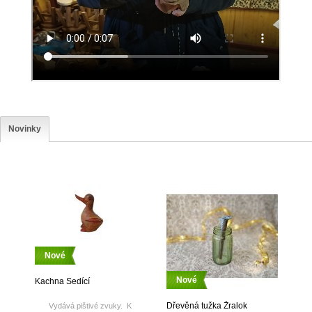
Novinky
Nové
Nové
Kachna Sedící
Dřevěná tužka Žralok
Vydává pištivé zvuky. K